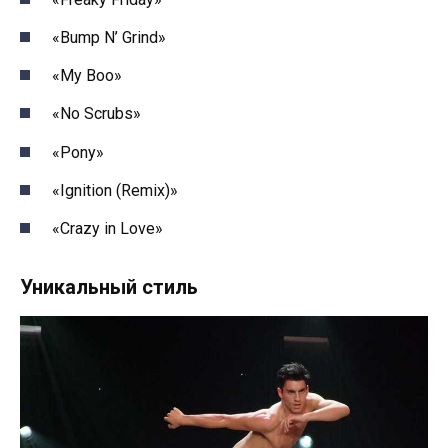
«Bump N’ Grind»
«My Boo»
«No Scrubs»
«Pony»
«Ignition (Remix)»
«Crazy in Love»
Уникальный стиль