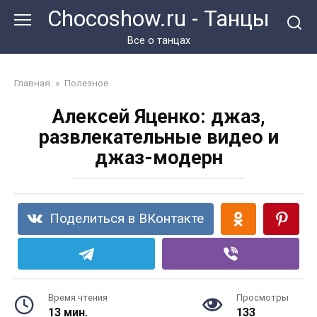
Перейти
Chocoshow.ru - Танцы
к
контенту
Все о танцах
Главная
»
Полезное
Алексей Яценко: джаз,
развлекательные видео и
джаз-модерн
Поделиться в ВКонтакте
Время чтения
Просмотры
13 мин.
133