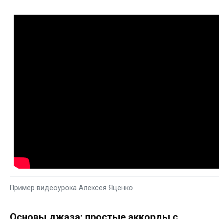
Пример видеоурока Алексея Яценко
Основы джаза: простые аккорды с