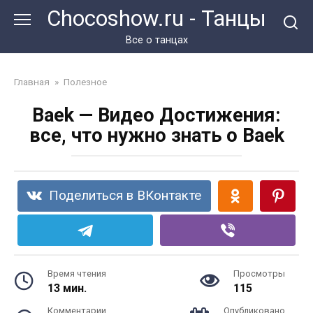
Перейти
Chocoshow.ru - Танцы
к
контенту
Все о танцах
Главная
»
Полезное
Baek — Видео Достижения:
все, что нужно знать о Baek
Поделиться в ВКонтакте
Время чтения
Просмотры
13 мин.
115
Комментарии
Опубликовано