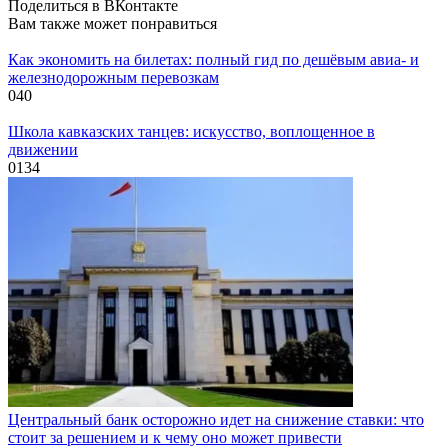
Поделиться в ВКонтакте
Вам также может понравиться
Как экономить на билетах: полный гид по дешёвым авиа- и
железнодорожным перевозкам
0
40
Школа кавказских танцев: искусство, воплощенное в
движении
0
134
Центральный банк осторожно идет на снижение ставки: что
стоит за решением и к чему оно может привести