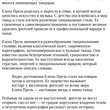
многих начинающих танцоров.
Елена Прель родилась и выросла в семье, в которой всегда
ценились искусство и музыка. С детства она влюбилась в мир
танца и стала изучать различные танцевальные стили. Ее
стремление к самосовершенствованию и постоянное желание
удивлять зрителей привели ее к профессиональной карьере в
танце.
Елена Прель
занимается разнообразными танцевальными
стилями, включая классический балет, современную
хореографию, латиноамериканские и бальные танцы. Она
известна своим безупречным техникой, грациозностью и
выразительностью. Ее выступления всегда наполнены
страстью, энергией и эмоциональным зарядом, который
невозможно описать словами.
Видео достижения Елены Прель стали настоящим
хитом в интернете. Ее творчество вызывает
восторг у миллионов зрителей по всему миру.
Елена Прель — настоящая звезда и иконa танца.
Побывав на одном из ее выступлений, зрители не могут
оторвать глаз от нее — ее грация, виртуозное владение телом
и безупречная хореография расскажут целую историю,