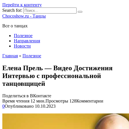
Перейти к контенту
Search for:
Chocoshow.ru - Танцы
Все о танцах
Полезное
Направления
Новости
Главная
»
Полезное
Елена Прель — Видео Достижения
Интервью с профессиональной
танцовщицей
Поделиться в ВКонтакте
Время чтения
12 мин.
Просмотры
128
Комментарии
0
Опубликовано
10.10.2023