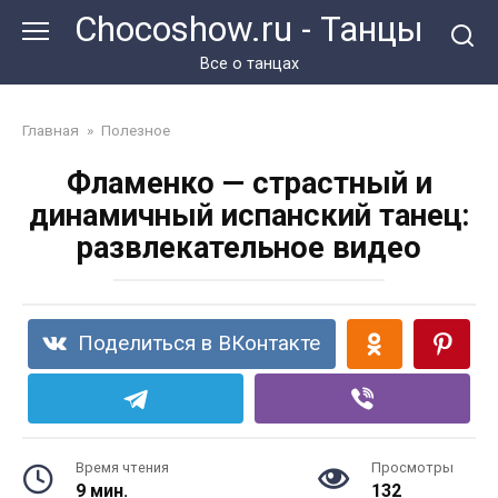
Перейти
Chocoshow.ru - Танцы
к
контенту
Все о танцах
Главная
»
Полезное
Фламенко — страстный и
динамичный испанский танец:
развлекательное видео
Поделиться в ВКонтакте
Время чтения
Просмотры
9 мин.
132