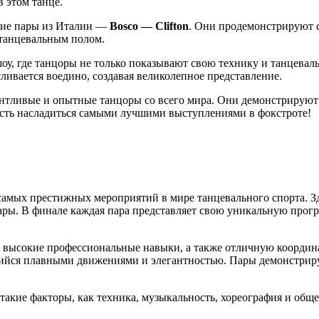
в этом танце.
ние пары из Италии —
Bosco — Clifton
. Они продемонстрируют с
 танцевальным полом.
оу, где танцоры не только показывают свою технику и танцевал
ливается воедино, создавая великолепное представление.
нтливые и опытные танцоры со всего мира. Они демонстрируют
сть насладиться самыми лучшими выступлениями в фокстроте!
самых престижных мероприятий в мире танцевального спорта. Зд
ары. В финале каждая пара представляет свою уникальную прог
ои высокие профессиональные навыки, а также отличную коорди
ийся плавными движениями и элегантностью. Пары демонстрир
акие факторы, как техника, музыкальность, хореография и обще