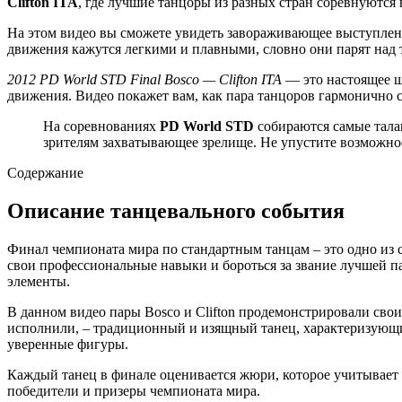
Clifton ITA
, где лучшие танцоры из разных стран соревнуются 
На этом видео вы сможете увидеть завораживающее выступле
движения кажутся легкими и плавными, словно они парят над
2012 PD World STD Final Bosco — Clifton ITA
— это настоящее ш
движения. Видео покажет вам, как пара танцоров гармонично с
На соревнованиях
PD World STD
собираются самые тала
зрителям захватывающее зрелище. Не упустите возможно
Содержание
Описание танцевального события
Финал чемпионата мира по стандартным танцам – это одно из 
свои профессиональные навыки и бороться за звание лучшей п
элементы.
В данном видео пары Bosco и Clifton продемонстрировали св
исполнили, – традиционный и изящный танец, характеризующ
уверенные фигуры.
Каждый танец в финале оценивается жюри, которое учитывает т
победители и призеры чемпионата мира.