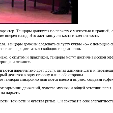
арактер. Танцоры движутся по паркету с мягкостью и грацией,
 вперед-назад. Это дает танцу легкость и элегантность.
ела. Танцоры должны следовать силуэту буквы «S» с помощью св
зволить паре двигаться свободно и органично.
ако, с опытом и практикой, танцоры могут достичь высокой эф
урнир» и «свинг».
гаются параллельно друг другу, делая длинные шаги и перемеща
рый делается в одну сторону или в обе стороны.
де танцоры синхронно двигаются влево и вправо, создавая эффек
т от гармонии движений, чувства музыки и общей эстетики пары
на паркете.
ости, точности и чувства ритма. Он сочетает в себе элегантнос