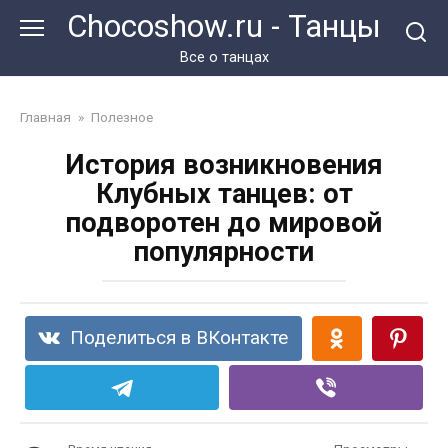
Перейти
Chocoshow.ru - Танцы
к
контенту
Все о танцах
Главная
»
Полезное
История возникновения
Клубных танцев: от
подворотен до мировой
популярности
Поделиться в ВКонтакте