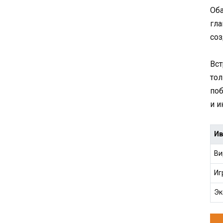
Оба
гла
соз
Вст
тол
поб
и и
Ив
Ви
Иг
Эк