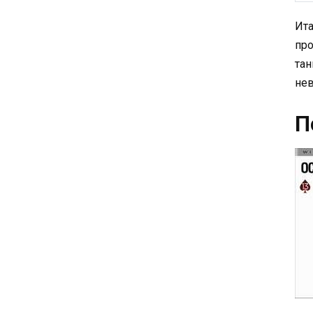
Ита
про
тан
нев
П