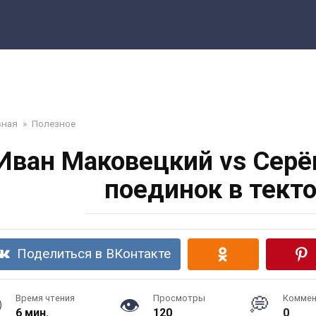
вная
»
Полезное
Иван Маковецкий vs Серёг
поединок в тект
Поделиться в ВКонтакте
Время чтения
Просмотры
Коммен
6 мин.
120
0