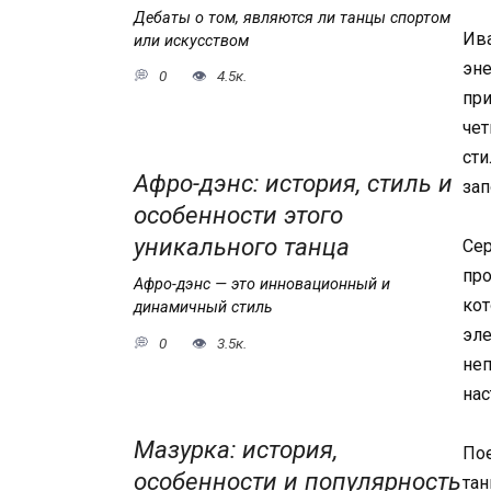
Дебаты о том, являются ли танцы спортом
Ива
или искусством
эне
0
4.5к.
при
чет
сти
Афро-дэнс: история, стиль и
за
особенности этого
уникального танца
Сер
про
Афро-дэнс — это инновационный и
кот
динамичный стиль
эле
0
3.5к.
неп
нас
Мазурка: история,
Пое
особенности и популярность
тан