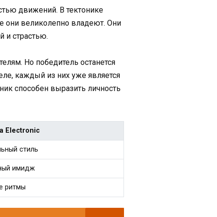
стью движений. В тектонике
ые они великолепно владеют. Они
 и страстью.
телям. Но победитель останется
еле, каждый из них уже является
оник способен выразить личность
а Electronic
льный стиль
ный имидж
е ритмы