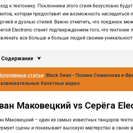
ход к тектонику. Поклонники этого стиля безусловно буду
антов, которая предоставит им возможность насладиться 
ргией и дуэлью стилей. Важно отметить, что поединок м
ёгой Electronic станет подтверждением того, что тектоник
влекать все больше и больше людей своими уникальность
Содержание
Популярные статьи
Black Swan - Полина Семионова и Ф
развлекательные балетные видео
ван Маковецкий vs Серёга Elec
н Маковецкий – один из самых известных танцоров текто
рмует сцены и показывает высокую мастерство в своих в