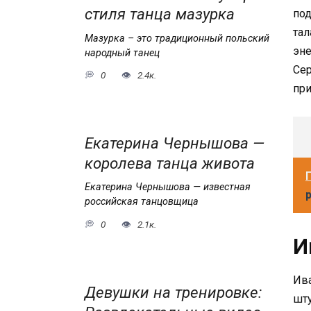
стиля танца мазурка
под
тал
Мазурка – это традиционный польский
эне
народный танец
Сер
0
2.4к.
при
Екатерина Чернышова —
королева танца живота
Екатерина Чернышова — известная
российская танцовщица
0
2.1к.
И
Ива
Девушки на тренировке:
шту