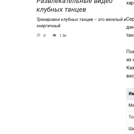
Развлекательные видео
хар
клубных танцев
Сер
Тренировки клубных танцев – это веселый и
энергичный
ди
тан
0
1.3к.
По
из 
Каж
ве
Ив
Ма
То
Ши