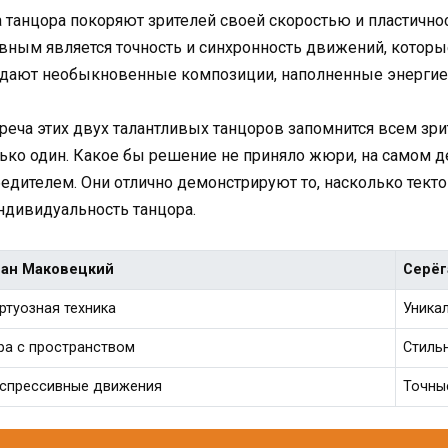
 танцора покоряют зрителей своей скоростью и пластично
вным является точность и синхронность движений, котор
дают необыкновенные композиции, наполненные энергией
реча этих двух талантливых танцоров запомнится всем зри
ько один. Какое бы решение не приняло жюри, на самом д
едителем. Они отлично демонстрируют то, насколько тект
ндивидуальность танцора.
ан Маковецкий
Серёг
ртуозная техника
Уника
ра с пространством
Стиль
спрессивные движения
Точны