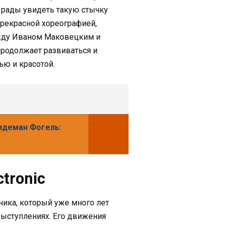
т рады увидеть такую стычку
прекрасной хореографией,
ежду Иваном Маковецким и
 продолжает развиваться и
ю и красотой.
ридеман Фогель:
tronic
ника, который уже много лет
ыступлениях. Его движения