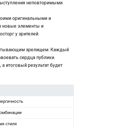
 выступления неповторимыми.
 своими оригинальными и
я новые элементы и
сторг у зрителей.
ватывающим зрелищем. Каждый
авоевать сердца публики.
а итоговый результат будет
нергичность
комбинации
ия стиля