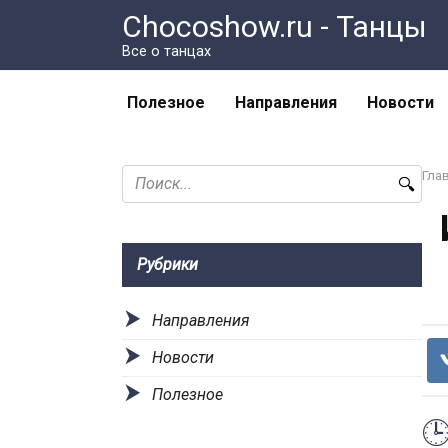
Перейти
Chocoshow.ru - Танцы
к
Все о танцах
контенту
Полезное
Направления
Новости
Search
Гла
for:
Рубрики
Направления
Новости
Полезное