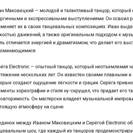
н Маковецкий — молодой и талантливый танцор, который 
ргичными и экспрессивными выступлениями. Он освоил р
меняет их в своих танцевальных композициях. Иван выде
костью движений, а также оригинальным подходом к муз
ль отличается энергией и драматизмом, что делает его вы
поминающимися.
ёга Electronic — опытный танцор, который неотъемлемая ч
тяжении нескольких лет. Он известен своими плавными 
орые создают ощущение лёгкости и грации. Серёга привно
менты хореографии и стиля ну-скрущел, что придает его 
овторимость. Он мастерски владеет музыкальной импрови
тоящую атмосферу на сцене.
динок между Иваном Маковецким и Серёгой Electronic о
цевальным шоу, где каждый из танцоров продемонстрируе