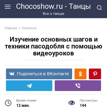
Перейти
Chocoshow.ru - Танцы
к
контенту
Все о танцах
Главная
»
Полезное
Изучение основных шагов и
техники пасодобля с помощью
видеоуроков
Поделиться в ВКонтакте
Время чтения
Просмотры
12 мин.
144