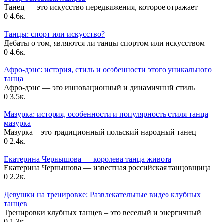
Танец — это искусство передвижения, которое отражает
0
4.6к.
Танцы: спорт или искусство?
Дебаты о том, являются ли танцы спортом или искусством
0
4.6к.
Афро-дэнс: история, стиль и особенности этого уникального
танца
Афро-дэнс — это инновационный и динамичный стиль
0
3.5к.
Мазурка: история, особенности и популярность стиля танца
мазурка
Мазурка – это традиционный польский народный танец
0
2.4к.
Екатерина Чернышова — королева танца живота
Екатерина Чернышова — известная российская танцовщица
0
2.2к.
Девушки на тренировке: Развлекательные видео клубных
танцев
Тренировки клубных танцев – это веселый и энергичный
0
1.3к.