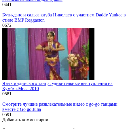
0
441
Бути-дэнс и сальса клуба Николаев с участием Daddy Yankee в
стиле BMP Reggaeton
0
672
Язык индийского танца: удивительные выступления на
Кумбха-Мела 2010
0
581
Смотрите лучшие развлекательные видео с go-go танцами
вместе с Go go Julia
0
591
Добавить комментарии