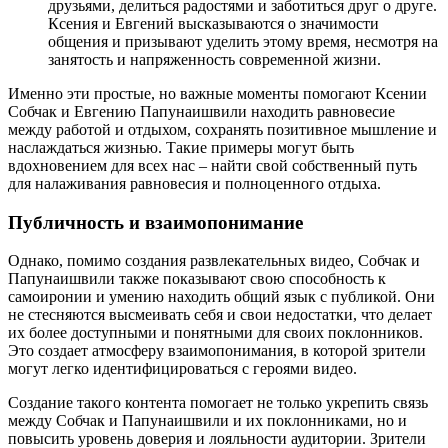
друзьями, делиться радостями и заботиться друг о друге.
Ксения и Евгений высказываются о значимости
общения и призывают уделить этому время, несмотря на
занятость и напряженность современной жизни.
Именно эти простые, но важные моменты помогают Ксении
Собчак и Евгению Папунаишвили находить равновесие
между работой и отдыхом, сохранять позитивное мышление и
наслаждаться жизнью. Такие примеры могут быть
вдохновением для всех нас – найти свой собственный путь
для налаживания равновесия и полноценного отдыха.
Публичность и взаимопонимание
Однако, помимо создания развлекательных видео, Собчак и
Папунаишвили также показывают свою способность к
самоиронии и умению находить общий язык с публикой. Они
не стесняются высмеивать себя и свои недостатки, что делает
их более доступными и понятными для своих поклонников.
Это создает атмосферу взаимопонимания, в которой зрители
могут легко идентифицироваться с героями видео.
Создание такого контента помогает не только укрепить связь
между Собчак и Папунаишвили и их поклонниками, но и
повысить уровень доверия и лояльности аудитории. Зрители