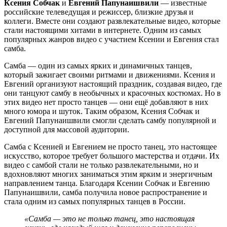
Ксения Собчак
и
Евгений Папунаишвили
— известные
российские телеведущая и режиссер, близкие друзья и
коллеги. Вместе они создают развлекательные видео, которые
стали настоящими хитами в интернете. Одним из самых
популярных жанров видео с участием Ксении и Евгения стал
самба.
Самба — один из самых ярких и динамичных танцев,
который зажигает своими ритмами и движениями. Ксения и
Евгений организуют настоящий праздник, создавая видео, где
они танцуют самбу в необычных и красочных костюмах. Но в
этих видео нет просто танцев — они ещё добавляют в них
много юмора и шуток. Таким образом, Ксения Собчак и
Евгений Папунаишвили смогли сделать самбу популярной и
доступной для массовой аудитории.
Самба с Ксенией и Евгением не просто танец, это настоящее
искусство, которое требует большого мастерства и отдачи. Их
видео с самбой стали не только развлекательными, но и
вдохновляют многих заниматься этим ярким и энергичным
направлением танца. Благодаря Ксении Собчак и Евгению
Папунаишвили, самба получила новое распространение и
стала одним из самых популярных танцев в России.
«Самба — это не только танец, это настоящая