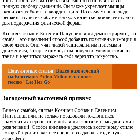
танца позволяет выразить свои эмоции и почувствовать
полную свободу движений. Он также укрепляет мышцы,
развивает гибкость и координацию. Поэтому многие люди
решают изучить самбу не только в качестве развлечения, но и
для поддержания физической формы.
Ксения Собчак и Евгений Папунаишвили демонстрируют, что
самба – это идеальный способ добавить позитивные эмоции в
свою жизнь. Они учат людей танцевальным приемам и
движениям, которые помогут им получить удовольствие от
танца и научиться выражать себя через это искусство.
Популярные статьи
Видео развлечений
на Контемпе: Aiden Milton исполняет
песню "Let Her Go"
Загадочный восточный привкус
Видео с самбой, снятые Ксенией Собчак и Евгением
Папунаишвили, не только порадовали поклонников
знаменитых персон, но и добавили экзотики и загадки в мир
развлечений. Особое внимание уделялось восточному стилю,
который пронизывал все сцены и создавал загадочную
атмосферу.