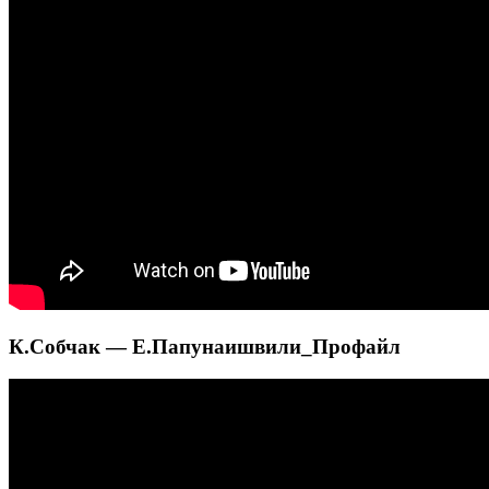
К.Собчак — Е.Папунаишвили_Профайл