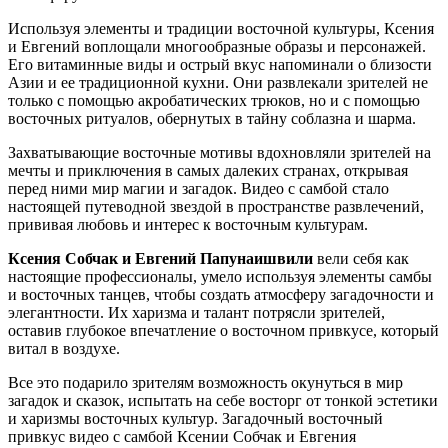
Используя элементы и традиции восточной культуры, Ксения
и Евгений воплощали многообразные образы и персонажей.
Его витаминные виды и острый вкус напоминали о близости
Азии и ее традиционной кухни. Они развлекали зрителей не
только с помощью акробатических трюков, но и с помощью
восточных ритуалов, обернутых в тайну соблазна и шарма.
Захватывающие восточные мотивы вдохновляли зрителей на
мечты и приключения в самых далеких странах, открывая
перед ними мир магии и загадок. Видео с самбой стало
настоящей путеводной звездой в пространстве развлечений,
прививая любовь и интерес к восточным культурам.
Ксения Собчак и Евгений Папунаишвили
вели себя как
настоящие профессионалы, умело используя элементы самбы
и восточных танцев, чтобы создать атмосферу загадочности и
элегантности. Их харизма и талант потрясли зрителей,
оставив глубокое впечатление о восточном привкусе, который
витал в воздухе.
Все это подарило зрителям возможность окунуться в мир
загадок и сказок, испытать на себе восторг от тонкой эстетики
и харизмы восточных культур. Загадочный восточный
привкус видео с самбой Ксении Собчак и Евгения