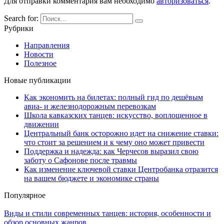
Для отправки комментария вам необходимо
авторизоваться
.
Search for:
Рубрики
Направления
Новости
Полезное
Новые публикации
Как экономить на билетах: полный гид по дешёвым
авиа- и железнодорожным перевозкам
Школа кавказских танцев: искусство, воплощенное в
движении
Центральный банк осторожно идет на снижение ставки:
что стоит за решением и к чему оно может привести
Поддержка и надежда: как Черчесов выразил свою
заботу о Сафонове после травмы
Как изменение ключевой ставки Центробанка отразится
на вашем бюджете и экономике страны
Популярное
Виды и стили современных танцев: история, особенности и
обзор основных жанров