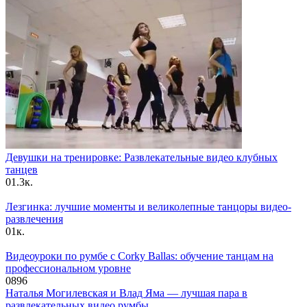
Девушки на тренировке: Развлекательные видео клубных
танцев
0
1.3к.
Лезгинка: лучшие моменты и великолепные танцоры видео-
развлечения
0
1к.
Видеоуроки по румбе с Corky Ballas: обучение танцам на
профессиональном уровне
0
896
Наталья Могилевская и Влад Яма — лучшая пара в
развлекательных видео румбы