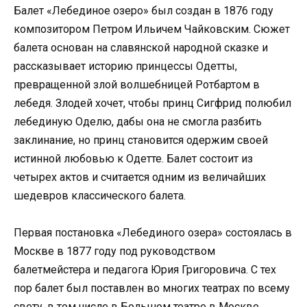
Балет «Лебединое озеро» был создан в 1876 году
композитором Петром Ильичем Чайковским. Сюжет
балета основан на славянской народной сказке и
рассказывает историю принцессы Одетты,
превращенной злой волшебницей Ротбартом в
лебедя. Злодей хочет, чтобы принц Сигфрид полюбил
лебединую Оделю, дабы она не смогла разбить
заклинание, но принц становится одержим своей
истинной любовью к Одетте. Балет состоит из
четырех актов и считается одним из величайших
шедевров классического балета.
Первая постановка «Лебединого озера» состоялась в
Москве в 1877 году под руководством
балетмейстера и педагога Юрия Григоровича. С тех
пор балет был поставлен во многих театрах по всему
свету, в том числе в Большом театре в Москве,