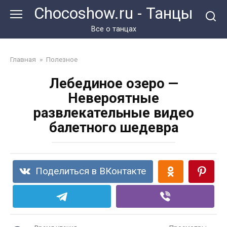
Перейти
Chocoshow.ru - Танцы
к
контенту
Все о танцах
Главная
»
Полезное
Лебединое озеро —
Невероятные
развлекательные видео
балетного шедевра
Поделиться в ВКонтакте