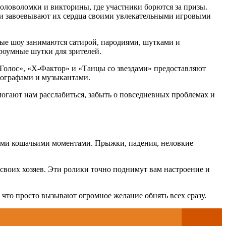
оловоломки и викторины, где участники борются за призы.
ей и завоевывают их сердца своими увлекательными игровыми
ные шоу занимаются сатирой, пародиями, шутками и
роумные шутки для зрителей.
«Голос», «X-Фактор» и «Танцы со звездами» предоставляют
еографами и музыкантами.
огают нам расслабиться, забыть о повседневных проблемах и
ными кошачьими моментами. Прыжки, падения, неловкие
 своих хозяев. Эти ролики точно поднимут вам настроение и
что просто вызывают огромное желание обнять всех сразу.