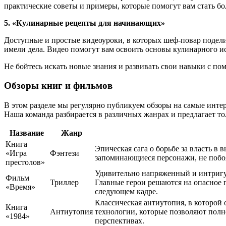
практические советы и примеры, которые помогут вам стать б
5. «Кулинарные рецепты для начинающих»
Доступные и простые видеоуроки, в которых шеф-повар подели
имели дела. Видео помогут вам освоить основы кулинарного и
Не бойтесь искать новые знания и развивать свои навыки с п
Обзоры книг и фильмов
В этом разделе мы регулярно публикуем обзоры на самые интер
Наша команда разбирается в различных жанрах и предлагает тол
Название
Жанр
Книга
Эпическая сага о борьбе за власть в
«Игра
Фэнтези
запоминающиеся персонажи, не побоял
престолов»
Удивительно напряженный и интригую
Фильм
Триллер
Главные герои решаются на опасное п
«Время»
следующем кадре.
Классическая антиутопия, в которой
Книга
Антиутопия
технологии, которые позволяют полно
«1984»
перспективах.