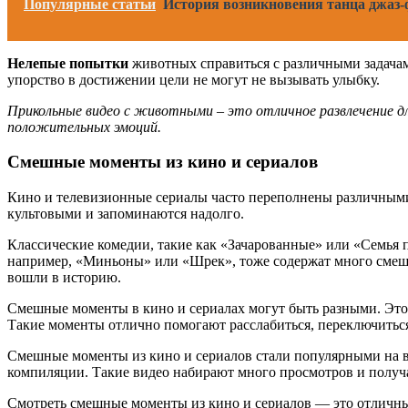
Популярные статьи
История возникновения танца джаз-ф
Нелепые попытки
животных справиться с различными задачами
упорство в достижении цели не могут не вызывать улыбку.
Прикольные видео с животными – это отличное развлечение дл
положительных эмоций.
Смешные моменты из кино и сериалов
Кино и телевизионные сериалы часто переполнены различными
культовыми и запоминаются надолго.
Классические комедии, такие как «Зачарованные» или «Семья
например, «Миньоны» или «Шрек», тоже содержат много смешны
вошли в историю.
Смешные моменты в кино и сериалах могут быть разными. Это
Такие моменты отлично помогают расслабиться, переключитьс
Смешные моменты из кино и сериалов стали популярными на в
компиляции. Такие видео набирают много просмотров и получ
Смотреть смешные моменты из кино и сериалов — это отличны