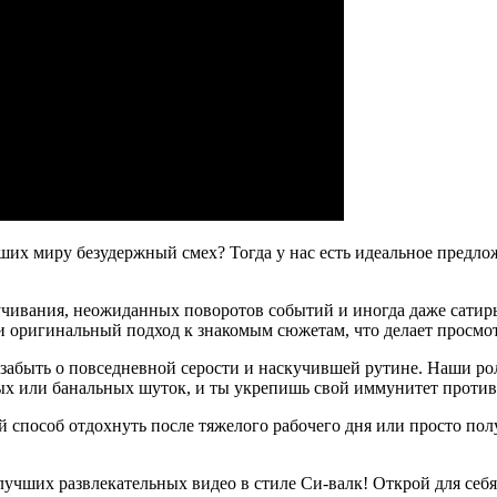
х миру безудержный смех? Тогда у нас есть идеальное предлож
вучивания, неожиданных поворотов событий и иногда даже сатиры
 оригинальный подход к знакомым сюжетам, что делает просмо
т забыть о повседневной серости и наскучившей рутине. Наши р
ных или банальных шуток, и ты укрепишь свой иммунитет против
й способ отдохнуть после тяжелого рабочего дня или просто по
 лучших развлекательных видео в стиле Си-валк! Открой для се