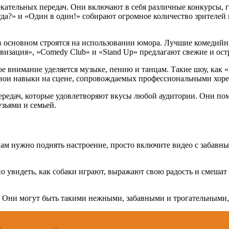
кательных передач. Они включают в себя различные конкурсы, г
Когда?» и «Один в один!» собирают огромное количество зрител
 в основном строятся на использовании юмора. Лучшие комедий
изация», «Comedy Club» и «Stand Up» предлагают свежие и ост
ое внимание уделяется музыке, пению и танцам. Такие шоу, как 
 свои навыки на сцене, сопровождаемых профессиональными хор
редач, которые удовлетворяют вкусы любой аудитории. Они пом
зьями и семьей.
 вам нужно поднять настроение, просто включите видео с забав
но увидеть, как собаки играют, выражают свою радость и смешат
 Они могут быть такими нежными, забавными и трогательными, 