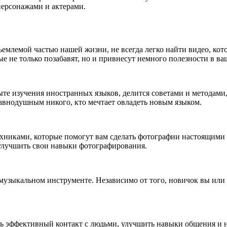
персонажами и актерами.
ъемлемой частью нашей жизни, не всегда легко найти видео, кот
ые не только позабавят, но и привнесут немного полезности в ва
ыте изучения иностранных языков, делится советами и методами
авнодушным никого, кто мечтает овладеть новым языком.
хниками, которые помогут вам сделать фотографии настоящими 
 улучшить свои навыки фотографирования.
 музыкальном инструменте. Независимо от того, новичок вы или
ить эффективный контакт с людьми, улучшить навыки общения и