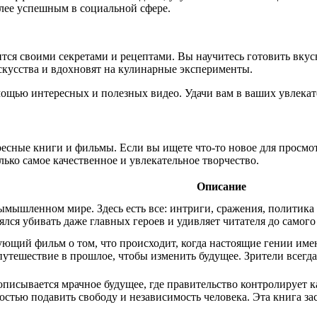
олее успешным в социальной сфере.
тся своими секретами и рецептами. Вы научитесь готовить вкус
скусства и вдохновят на кулинарные эксперименты.
омощью интересных и полезных видео. Удачи вам в ваших увлека
есные книги и фильмы. Если вы ищете что-то новое для просмот
ько самое качественное и увлекательное творчество.
Описание
 вымышленном мире. Здесь есть все: интриги, сражения, полити
ся убивать даже главных героев и удивляет читателя до самого
щий фильм о том, что происходит, когда настоящие гении имею
утешествие в прошлое, чтобы изменить будущее. Зрители всегда 
 описывается мрачное будущее, где правительство контролирует 
стью подавить свободу и независимость человека. Эта книга за