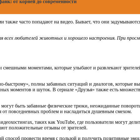
анк: от корней до современности
 также часто попадают на видео. Бывает, что они задумываются 
я всех любителей животных и хорошего настроения. При просмо
 смешными моментами, которые улыбают и развлекают зрителей
 по-быстрому», полны забавных ситуаций и диалогов, которые
х моментов и шуток. В сериале «Друзья» также есть множество
 могут быть забавные физические трюки, неожиданные повороты
я от повседневных проблем и насладиться душевным смехом.
идеохостингах, таких как YouTube, где пользователи могут де
ают положительные отзывы от зрителей.
й способ провести время с пользой и получить позитивные эмо