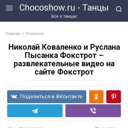
Перейти
Chocoshow.ru - Танцы
к
контенту
Все о танцах
Главная
»
Полезное
Николай Коваленко и Руслана
Пысанка Фокстрот –
развлекательные видео на
сайте Фокстрот
Поделиться в ВКонтакте