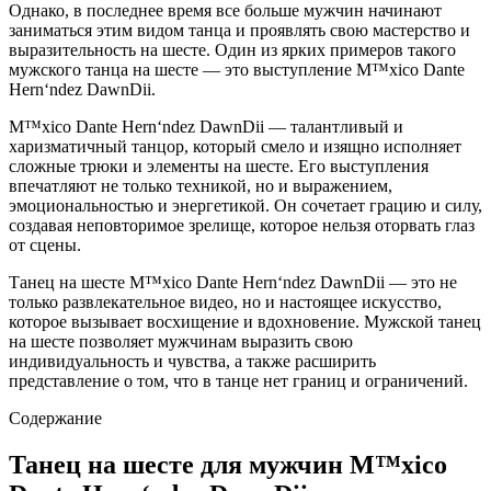
Однако, в последнее время все больше мужчин начинают
заниматься этим видом танца и проявлять свою мастерство и
выразительность на шесте. Один из ярких примеров такого
мужского танца на шесте — это выступление M™xico Dante
Hern‘ndez DawnDii.
M™xico Dante Hern‘ndez DawnDii — талантливый и
харизматичный танцор, который смело и изящно исполняет
сложные трюки и элементы на шесте. Его выступления
впечатляют не только техникой, но и выражением,
эмоциональностью и энергетикой. Он сочетает грацию и силу,
создавая неповторимое зрелище, которое нельзя оторвать глаз
от сцены.
Танец на шесте M™xico Dante Hern‘ndez DawnDii — это не
только развлекательное видео, но и настоящее искусство,
которое вызывает восхищение и вдохновение. Мужской танец
на шесте позволяет мужчинам выразить свою
индивидуальность и чувства, а также расширить
представление о том, что в танце нет границ и ограничений.
Содержание
Танец на шесте для мужчин M™xico