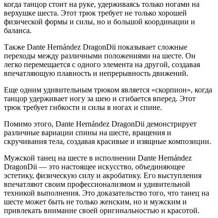
когда танцор стоит на руке, удерживаясь только ногами на
верхушке шеста. Этот трюк требует не только хорошей
физической формы и силы, но и большой координации и
баланса.
Также Dante Hernández DragonDii показывает сложные
переходы между различными положениями на шесте. Он
легко перемещается с одного элемента на другой, создавая
впечатляющую плавность и непрерывность движений.
Еще одним удивительным трюком является «скорпион», когда
танцор удерживает ногу за шею и сгибается вперед. Этот
трюк требует гибкости и силы в ногах и спине.
Помимо этого, Dante Hernández DragonDii демонстрирует
различные вариации спины на шесте, вращения и
скручивания тела, создавая красивые и изящные композиции.
Мужской танец на шесте в исполнении Dante Hernández
DragonDii — это настоящее искусство, объединяющее
эстетику, физическую силу и акробатику. Его выступления
впечатляют своим профессионализмом и удивительной
техникой выполнения. Это доказательство того, что танец на
шесте может быть не только женским, но и мужским и
привлекать внимание своей оригинальностью и красотой.