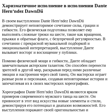
Харизматичное исполнение в исполнении Dante
Hern‘ndez DawnDii
В своем выступлении Dante Hern‘ndez DawnDii
демонстрирует неповторимое сочетание силы, грации и
гибкости. Его физическая подготовка позволяет ему
выполнять сложные трюки на шесте, такие как вращения,
прыжки и обратные флаги, с безупречной регулярностью. В
сочетании с прекрасной музыкальной подборкой и
эмоциональной интерпретацией, выступление Данте
вызывает восторг и восхищение у публики.
Помимо физической мощи и гибкости, Данте обладает
замечательным актерским талантом. Он способен перенести
зрителей в другой мир, раскрывая перед ними различные
эмоции и настроения через свой танец. Он мастерски играет
разные роли и персонажи, создавая неповторимые истории и
запечатлевая их в своих мастерских хореографиях.
Хореографии Dante Hern‘ndez DawnDii являются ярким
примером современного мужского танца на шесте. Он
привносит в этот вид искусства новые элементы и стили,
демонстрируя его потенциал и диапазон возможностей. Его
выступления поражают своей оригинальностью и