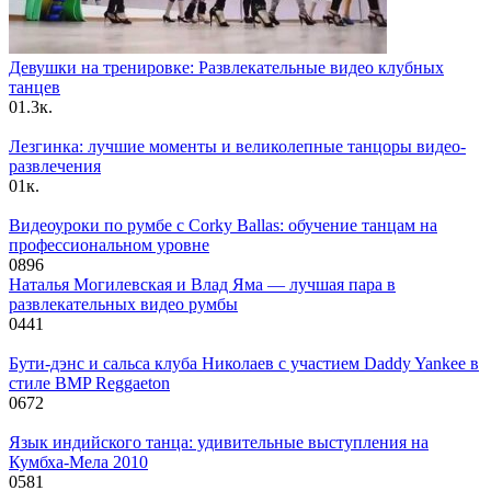
Девушки на тренировке: Развлекательные видео клубных
танцев
0
1.3к.
Лезгинка: лучшие моменты и великолепные танцоры видео-
развлечения
0
1к.
Видеоуроки по румбе с Corky Ballas: обучение танцам на
профессиональном уровне
0
896
Наталья Могилевская и Влад Яма — лучшая пара в
развлекательных видео румбы
0
441
Бути-дэнс и сальса клуба Николаев с участием Daddy Yankee в
стиле BMP Reggaeton
0
672
Язык индийского танца: удивительные выступления на
Кумбха-Мела 2010
0
581