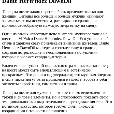
Dante Hern‘ndez DawnDii
Танец на шесте давно перестал быть пределом только для
женщин. Сегодня все больше и больше мужчин начинают
заниматься этим искусством, расширяя его границы и
принося своеобразную мужскую энергетику на сцену.
Один из самых известных исполнителей мужского танца на
шесте — M™xico Dante Hern‘ndez DawnDii. Его уникальный
стиль и харизма сразу привлекают внимание зрителей. Dante
Hern‘ndez DawnDii мастерски сочетает силу и грацию,
создавая потрясающие и эмоциональные выступления,
которые покоряют сердца аудитории.
Видео его выступлений полностью отразят, насколько танец
на шесте может быть впечатляющим и эстетически
прекрасным. Эти ролики подтверждают, что мужская энергия
и сила также могут быть проявлены на шесте, вобрав в себя
элементы акробатики, гимнастики и танца.
Танец на шесте для мужчин — это не только великолепные
трюки и силовые элементы, но и способность показать свою
эмоциональность и выразительность через движения тела. Это
истинное искусство, которое требует силы, гибкости,
координации и тонкости исполнения.