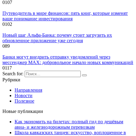
0
107
Путеводитель в мире финансов: пять книг, которые изменят
ваше понимание инвестирования
0
102
Новый шаг Альфа-Банка: почему стоит загрузить их
обновленное приложение уже сегодня
0
89
Банки могут внедрить отправку уведомлений через
мессенджер MAX: добровольное начало новых коммуникаций
0
117
Search for:
Рубрики
Направления
Новости
Полезное
Новые публикации
Как экономить на билетах: полный гид по дешёвым
авиа- и железнодорожным перевозкам
Школа кавказских танцев: искусство, воплощенное в