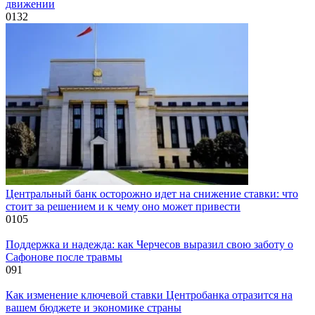
движении
0
132
Центральный банк осторожно идет на снижение ставки: что
стоит за решением и к чему оно может привести
0
105
Поддержка и надежда: как Черчесов выразил свою заботу о
Сафонове после травмы
0
91
Как изменение ключевой ставки Центробанка отразится на
вашем бюджете и экономике страны