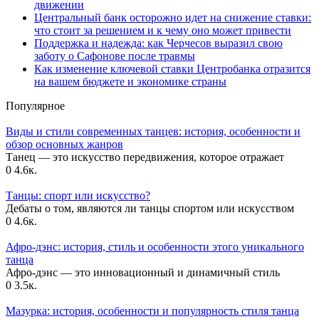
движении
Центральный банк осторожно идет на снижение ставки:
что стоит за решением и к чему оно может привести
Поддержка и надежда: как Черчесов выразил свою
заботу о Сафонове после травмы
Как изменение ключевой ставки Центробанка отразится
на вашем бюджете и экономике страны
Популярное
Виды и стили современных танцев: история, особенности и
обзор основных жанров
Танец — это искусство передвижения, которое отражает
0
4.6к.
Танцы: спорт или искусство?
Дебаты о том, являются ли танцы спортом или искусством
0
4.6к.
Афро-дэнс: история, стиль и особенности этого уникального
танца
Афро-дэнс — это инновационный и динамичный стиль
0
3.5к.
Мазурка: история, особенности и популярность стиля танца