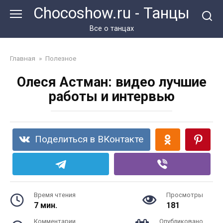
Перейти
Chocoshow.ru - Танцы
к
контенту
Все о танцах
Главная
»
Полезное
Олеся Астман: видео лучшие
работы и интервью
Поделиться в ВКонтакте
Время чтения
Просмотры
7 мин.
181
Комментарии
Опубликовано