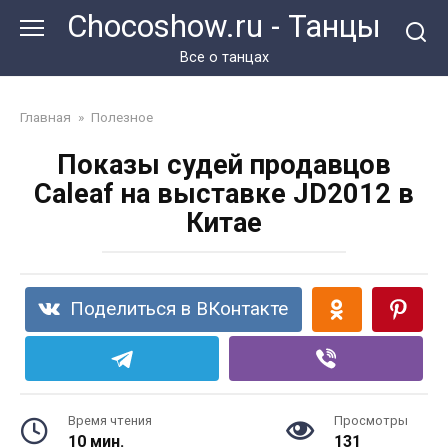
Перейти
Chocoshow.ru - Танцы
к
контенту
Все о танцах
Главная
»
Полезное
Показы судей продавцов
Caleaf на выставке JD2012 в
Китае
Поделиться в ВКонтакте
Время чтения
Просмотры
10 мин.
131