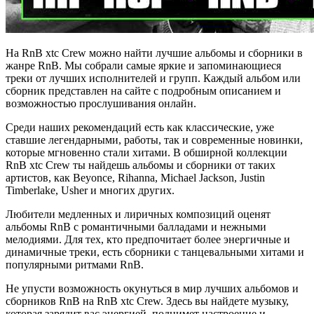
На RnB xtc Crew можно найти лучшие альбомы и сборники в
жанре RnB. Мы собрали самые яркие и запоминающиеся
треки от лучших исполнителей и групп. Каждый альбом или
сборник представлен на сайте с подробным описанием и
возможностью прослушивания онлайн.
Среди наших рекомендаций есть как классические, уже
ставшие легендарными, работы, так и современные новинки,
которые мгновенно стали хитами. В обширной коллекции
RnB xtc Crew ты найдешь альбомы и сборники от таких
артистов, как Beyonce, Rihanna, Michael Jackson, Justin
Timberlake, Usher и многих других.
Любители медленных и лиричных композиций оценят
альбомы RnB с романтичными балладами и нежными
мелодиями. Для тех, кто предпочитает более энергичные и
динамичные треки, есть сборники с танцевальными хитами и
популярными ритмами RnB.
Не упусти возможность окунуться в мир лучших альбомов и
сборников RnB на RnB xtc Crew. Здесь вы найдете музыку,
которая зарядит вас энергией, поднимет настроение и