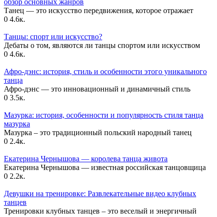
обзор основных жанров
Танец — это искусство передвижения, которое отражает
0
4.6к.
Танцы: спорт или искусство?
Дебаты о том, являются ли танцы спортом или искусством
0
4.6к.
Афро-дэнс: история, стиль и особенности этого уникального
танца
Афро-дэнс — это инновационный и динамичный стиль
0
3.5к.
Мазурка: история, особенности и популярность стиля танца
мазурка
Мазурка – это традиционный польский народный танец
0
2.4к.
Екатерина Чернышова — королева танца живота
Екатерина Чернышова — известная российская танцовщица
0
2.2к.
Девушки на тренировке: Развлекательные видео клубных
танцев
Тренировки клубных танцев – это веселый и энергичный