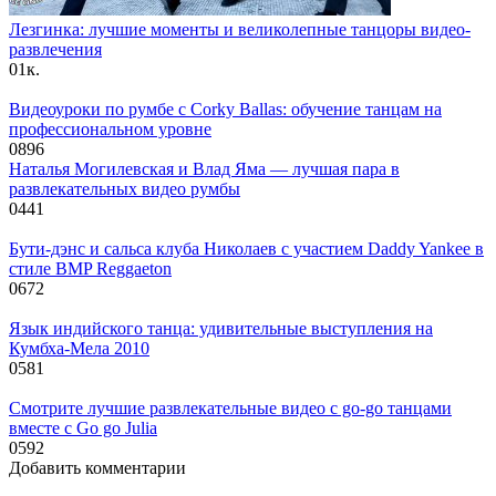
Лезгинка: лучшие моменты и великолепные танцоры видео-
развлечения
0
1к.
Видеоуроки по румбе с Corky Ballas: обучение танцам на
профессиональном уровне
0
896
Наталья Могилевская и Влад Яма — лучшая пара в
развлекательных видео румбы
0
441
Бути-дэнс и сальса клуба Николаев с участием Daddy Yankee в
стиле BMP Reggaeton
0
672
Язык индийского танца: удивительные выступления на
Кумбха-Мела 2010
0
581
Смотрите лучшие развлекательные видео с go-go танцами
вместе с Go go Julia
0
592
Добавить комментарии