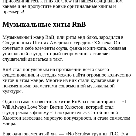
Присоединяйтесь к RnB xtc Crew на нашем официальном
канале и не пропустите новые оригинальные клипы и
премьеры!
Музыкальные хиты RnB
Музыкальный жанр RnB, или ритм-энд-блюз, зародился в
Соединенных Штатах Америки в середине XX века. Он
сочетает в себе элементы соула, фанка и хип-хопа, создавая
уникальный саунд, который непременно заставляет
слушателей двигаться в такт.
RnB стал популярным на протяжении всего своего
существования, и сегодня можно найти огромное количество
хитов в этом жанре. Многие из них стали культовыми и
неизменными элементами современной музыкальной
культуры.
Один из самых известных хитов RnB за всю историю — «I
Will Always Love You» Витни Хьюстон, который стал
саундтреком к фильму «Телохранитель». С этой песней
Хьюстон завоевала мировую популярность и стала символом
жанра.
Еще один знаменитый хит — «No Scrubs» группы TLC. Эта