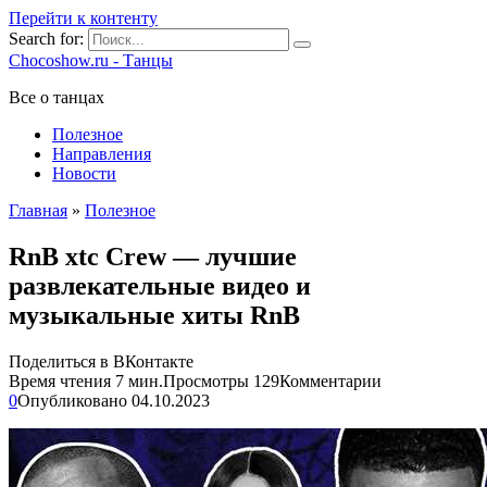
Перейти к контенту
Search for:
Chocoshow.ru - Танцы
Все о танцах
Полезное
Направления
Новости
Главная
»
Полезное
RnB xtc Crew — лучшие
развлекательные видео и
музыкальные хиты RnB
Поделиться в ВКонтакте
Время чтения
7 мин.
Просмотры
129
Комментарии
0
Опубликовано
04.10.2023