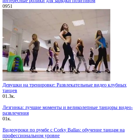
интересные ролики для зарядки позитивом
0
951
Девушки на тренировке: Развлекательные видео клубных
танцев
0
1.3к.
Лезгинка: лучшие моменты и великолепные танцоры видео-
развлечения
0
1к.
Видеоуроки по румбе с Corky Ballas: обучение танцам на
профессиональном уровне