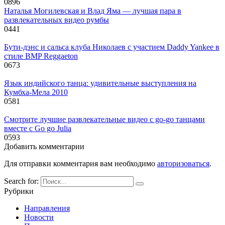
0
896
Наталья Могилевская и Влад Яма — лучшая пара в
развлекательных видео румбы
0
441
Бути-дэнс и сальса клуба Николаев с участием Daddy Yankee в
стиле BMP Reggaeton
0
673
Язык индийского танца: удивительные выступления на
Кумбха-Мела 2010
0
581
Смотрите лучшие развлекательные видео с go-go танцами
вместе с Go go Julia
0
593
Добавить комментарии
Для отправки комментария вам необходимо
авторизоваться
.
Search for:
Рубрики
Направления
Новости