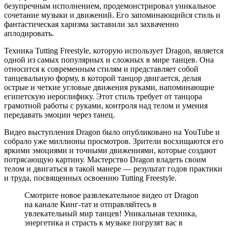
безупречным исполнением, продемонстрировал уникальное
сочетание музыки и движений. Его запоминающийся стиль и
фантастическая харизма заставили зал захваченно
аплодировать.
Техника Tutting Freestyle, которую использует Dragon, является
одной из самых популярных и сложных в мире танцев. Она
относится к современным стилям и представляет собой
танцевальную форму, в которой танцор двигается, делая
острые и четкие угловые движения руками, напоминающие
египетскую иероглифику. Этот стиль требует от танцора
грамотной работы с руками, контроля над телом и умения
передавать эмоции через танец.
Видео выступления Dragon было опубликовано на YouTube и
собрало уже миллионы просмотров. Зрители восхищаются его
яркими эмоциями и точными движениями, которые создают
потрясающую картину. Мастерство Dragon владеть своим
телом и двигаться в такой манере — результат годов практики
и труда, посвященных освоению Tutting Freestyle.
Смотрите новое развлекательное видео от Dragon
на канале Кинг-тат и отправляйтесь в
увлекательный мир танцев! Уникальная техника,
энергетика и страсть к музыке погрузят вас в