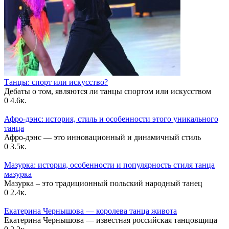
Танцы: спорт или искусство?
Дебаты о том, являются ли танцы спортом или искусством
0
4.6к.
Афро-дэнс: история, стиль и особенности этого уникального
танца
Афро-дэнс — это инновационный и динамичный стиль
0
3.5к.
Мазурка: история, особенности и популярность стиля танца
мазурка
Мазурка – это традиционный польский народный танец
0
2.4к.
Екатерина Чернышова — королева танца живота
Екатерина Чернышова — известная российская танцовщица