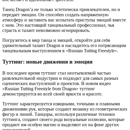
Танец Dragon’а не только эстетически привлекателен, но и
передает эмоции. Он способен создать напряженную
атмосферу и заставить вас испытать приступы эмоций вместе
с ним. Это настоящий танцевальный профессионал, чья
страсть и талант невозможно игнорировать.
Погрузитесь в мир танца и эмоций, откройте для себя
удивительный талант Dragon и насладитесь его потрясающим
танцевальным выступлением в «Russian Tutting Freestyle».
Туттинг: новые движения и эмоции
В последнее время туттинг стал неотъемлемой частью
развлекательной индустрии и подходит для самых разных
сценических выступлений и проектов. В новом видео
«Russian Tutting Freestyle from Dragon» туттинг
демонстрируется во всей своей яркости и красоте.
Туттинг характеризуется изящными, точными и плавными
движениями рук, которые создают мозаику из геометрических
фигур и линий. Танцоры, используя различные техники
туттинга, создают своего рода визуальные иллюзии, которые
придают им особую магию и выделяют их на фоне других
исполнителей.