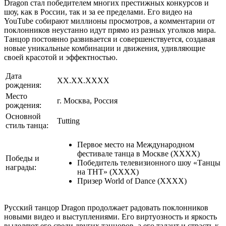
Dragon стал победителем многих престижных конкурсов и
шоу, как в России, так и за ее пределами. Его видео на
YouTube собирают миллионы просмотров, а комментарии от
поклонников неустанно идут прямо из разных уголков мира.
Танцор постоянно развивается и совершенствуется, создавая
новые уникальные комбинации и движения, удивляющие
своей красотой и эффектностью.
Дата
XX.XX.XXXX
рождения:
Место
г. Москва, Россия
рождения:
Основной
Tutting
стиль танца:
Первое место на Международном
фестивале танца в Москве (XXXX)
Победы и
Победитель телевизионного шоу «Танцы
награды:
на ТНТ» (XXXX)
Призер World of Dance (XXXX)
Русский танцор Dragon продолжает радовать поклонников
новыми видео и выступлениями. Его виртуозность и яркость
выделяют его среди других танцоров, а его талант и страсть к