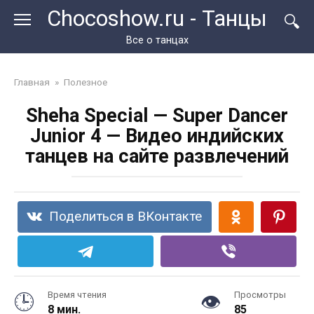
Перейти
Chocoshow.ru - Танцы
к
контенту
Все о танцах
Главная
»
Полезное
Sheha Special — Super Dancer
Junior 4 — Видео индийских
танцев на сайте развлечений
Поделиться в ВКонтакте
Время чтения
Просмотры
8 мин.
85