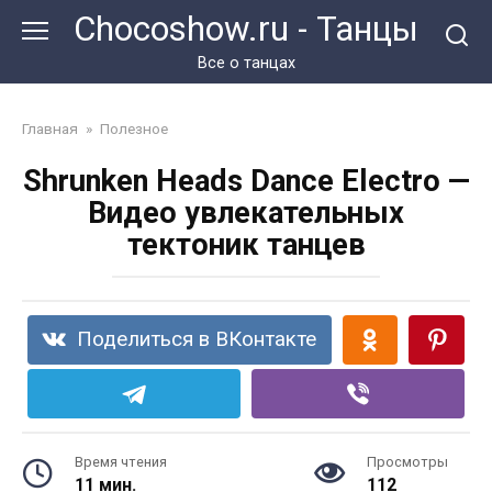
Перейти
Chocoshow.ru - Танцы
к
контенту
Все о танцах
Главная
»
Полезное
Shrunken Heads Dance Electro —
Видео увлекательных
тектоник танцев
Поделиться в ВКонтакте
Время чтения
Просмотры
11 мин.
112