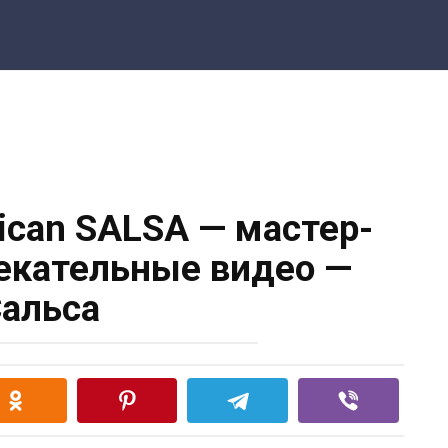
nican SALSA — мастер-
екательные видео —
альса