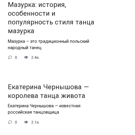
Мазурка: история,
особенности и
популярность стиля танца
мазурка
Мазурка – это традиционный польский
народный танец
0
2.4к.
Екатерина Чернышова —
королева танца живота
Екатерина Чернышова — известная
российская танцовщица
0
2.1к.