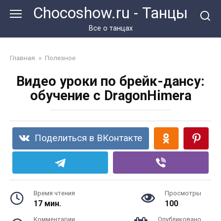
Перейти
Chocoshow.ru - Танцы
к
контенту
Все о танцах
Главная
»
Полезное
Видео уроки по брейк-дансу:
обучение с DragonHimera
Поделиться в ВКонтакте
Время чтения
Просмотры
17 мин.
100
Комментарии
Опубликовано