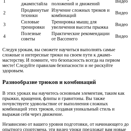
1
Видео
джампстайла
положений и движений
Продвинутые
Изучение сложных трюков и
2
Видео
техники
комбинаций
Силовые
Тренировка мышц для
3
Видео
тренировки
увеличения высоты прыжка
Полезные
Практические рекомендации
4
Видео
советы
от Вассенего
Следуя урокам, вы сможете научиться выполнять самые
сложные и интересные трюки на своем пути к джамп-
мастерству. И помните, что безопасность всегда на первом
месте! Следуйте правилам безопасности и не рискуйте
здоровьем.
Разнообразие трюков и комбинаций
В этих уроках вы научитесь основным элементам, таким как
прыжки, вращения, флипы и гравитоны. Вы также
почувствуете удовольствие от выполнения сложных
комбинаций этих трюков, создавая уникальный стиль и
выражая себя через движение.
Независимо от вашего уровня подготовки, от начинающего до
опытного спортсмена, эти видео уроки предложат вам новые