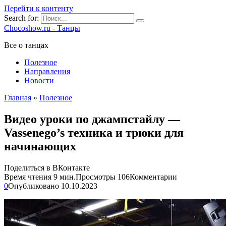
Перейти к контенту
Search for:
Chocoshow.ru - Танцы
Все о танцах
Полезное
Направления
Новости
Главная
»
Полезное
Видео уроки по джампстайлу —
Vassenego’s техника и трюки для
начинающих
Поделиться в ВКонтакте
Время чтения
9 мин.
Просмотры
106
Комментарии
0
Опубликовано
10.10.2023