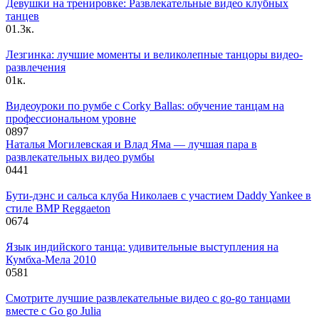
Девушки на тренировке: Развлекательные видео клубных
танцев
0
1.3к.
Лезгинка: лучшие моменты и великолепные танцоры видео-
развлечения
0
1к.
Видеоуроки по румбе с Corky Ballas: обучение танцам на
профессиональном уровне
0
897
Наталья Могилевская и Влад Яма — лучшая пара в
развлекательных видео румбы
0
441
Бути-дэнс и сальса клуба Николаев с участием Daddy Yankee в
стиле BMP Reggaeton
0
674
Язык индийского танца: удивительные выступления на
Кумбха-Мела 2010
0
581
Смотрите лучшие развлекательные видео с go-go танцами
вместе с Go go Julia