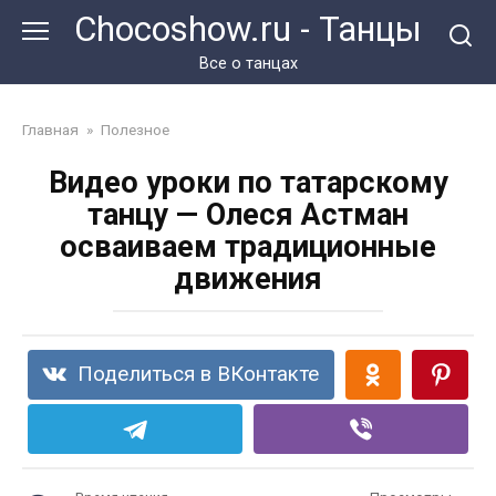
Перейти
Chocoshow.ru - Танцы
к
контенту
Все о танцах
Главная
»
Полезное
Видео уроки по татарскому
танцу — Олеся Астман
осваиваем традиционные
движения
Поделиться в ВКонтакте