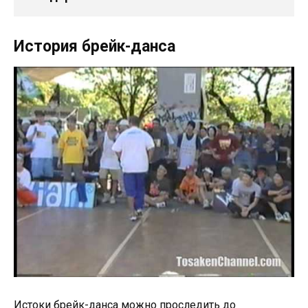
История брейк-данса
Истоки брейк-данса можно проследить до