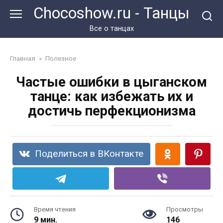
Перейти
Chocoshow.ru - Танцы
к
контенту
Все о танцах
Главная
»
Полезное
Частые ошибки в цыганском
танце: как избежать их и
достичь перфекционизма
Поделиться в ВКонтакте
Время чтения
Просмотры
9 мин.
146