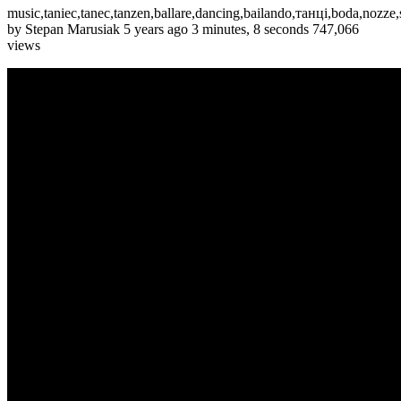
music,taniec,tanec,tanzen,ballare,dancing,bailando,танці,boda,nozze,ś
by Stepan Marusiak 5 years ago 3 minutes, 8 seconds 747,066
views