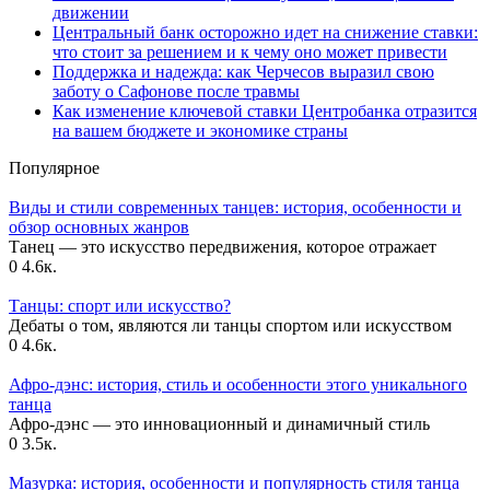
движении
Центральный банк осторожно идет на снижение ставки:
что стоит за решением и к чему оно может привести
Поддержка и надежда: как Черчесов выразил свою
заботу о Сафонове после травмы
Как изменение ключевой ставки Центробанка отразится
на вашем бюджете и экономике страны
Популярное
Виды и стили современных танцев: история, особенности и
обзор основных жанров
Танец — это искусство передвижения, которое отражает
0
4.6к.
Танцы: спорт или искусство?
Дебаты о том, являются ли танцы спортом или искусством
0
4.6к.
Афро-дэнс: история, стиль и особенности этого уникального
танца
Афро-дэнс — это инновационный и динамичный стиль
0
3.5к.
Мазурка: история, особенности и популярность стиля танца