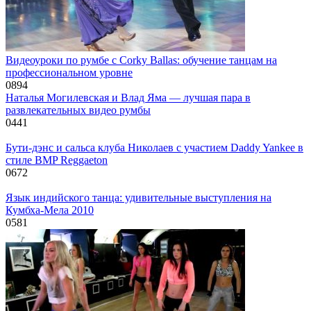
Видеоуроки по румбе с Corky Ballas: обучение танцам на
профессиональном уровне
0
894
Наталья Могилевская и Влад Яма — лучшая пара в
развлекательных видео румбы
0
441
Бути-дэнс и сальса клуба Николаев с участием Daddy Yankee в
стиле BMP Reggaeton
0
672
Язык индийского танца: удивительные выступления на
Кумбха-Мела 2010
0
581