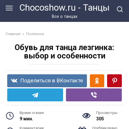
Перейти
Chocoshow.ru - Танцы
к
контенту
Все о танцах
Главная
»
Полезное
Обувь для танца лезгинка:
выбор и особенности
Поделиться в ВКонтакте
Время чтения
Просмотры
9 мин.
305
Комментарии
Опубликовано