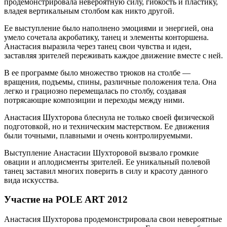
продемонстрировала невероятную силу, гибкость и пластику,
владея вертикальным столбом как никто другой.
Ее выступление было наполнено эмоциями и энергией, она
умело сочетала акробатику, танец и элементы конторшена.
Анастасия выразила через танец свои чувства и идеи,
заставляя зрителей переживать каждое движение вместе с ней.
В ее программе было множество трюков на столбе —
вращения, подъемы, спины, различные положения тела. Она
легко и грациозно перемещалась по столбу, создавая
потрясающие композиции и переходы между ними.
Анастасия Шухторова блеснула не только своей физической
подготовкой, но и техническим мастерством. Ее движения
были точными, плавными и очень контролируемыми.
Выступление Анастасии Шухторовой вызвало громкие
овации и аплодисменты зрителей. Ее уникальный полевой
танец заставил многих поверить в силу и красоту данного
вида искусства.
Участие на POLE ART 2012
Анастасия Шухторова продемонстрировала свои невероятные