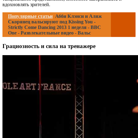
вдохновлять зрителей.
Популярные статьи
Абби Клэнси и Аляж
Скорянец вальсируют под Kissing You -
Strictly Come Dancing 2013 1 неделя - BBC
One - Развлекательные видео - Вальс
Грациозность и сила на тренажере