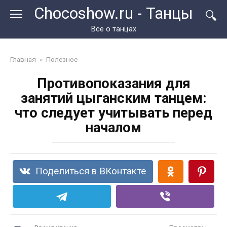
Перейти
Chocoshow.ru - Танцы
к
контенту
Все о танцах
Главная
»
Полезное
Противопоказания для
занятий цыганским танцем:
что следует учитывать перед
началом
Поделиться в ВКонтакте