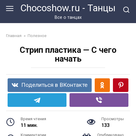
Перейти
Chocoshow.ru - Танцы
к
контенту
Все о танцах
Главная
»
Полезное
Стрип пластика — С чего
начать
Поделиться в ВКонтакте
Время чтения
Просмотры
11 мин.
133
Комментарии
Опубликовано