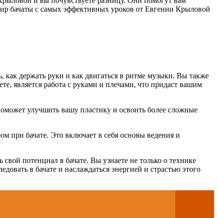
Крыловой и вы почувствуете разницу. Они помогут вам
 мир бачаты с самых эффективных уроков от Евгении Крыловой
, как держать руки и как двигаться в ритме музыки. Вы также
те, является работа с руками и плечами, что придаст вашим
 поможет улучшить вашу пластику и освоить более сложные
ом при бачате. Это включает в себя основы ведения и
свой потенциал в бачате. Вы узнаете не только о технике
едовать в бачате и наслаждаться энергией и страстью этого