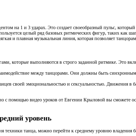
ентом на 1 и 3 ударах. Это создает своеобразный пульс, которы
ользуется целый ряд базовых ритмических фигур, таких как шаг в
гкая и плавная музыкальная линия, которая позволяет танцорам
ами, которые выполняются в строго заданной ритмике. Это вкл
взаимодействие между танцорами. Они должны быть синхронными
танцев своей эмоциональностью и сексуальностью. Движения в б
о с помощью видео уроков от Евгении Крыловой вы сможете осв
редний уровень
ня техники танца, можно перейти к среднему уровню владения б