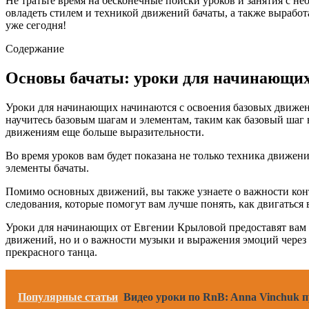
Не тратьте время на бесконечные поиски уроков и занятия с 
овладеть стилем и техникой движений бачаты, а также вырабо
уже сегодня!
Содержание
Основы бачаты: уроки для начинающи
Уроки для начинающих начинаются с освоения базовых движений
научитесь базовым шагам и элементам, таким как базовый шаг в
движениям еще больше выразительности.
Во время уроков вам будет показана не только техника движен
элементы бачаты.
Помимо основных движений, вы также узнаете о важности конта
следования, которые помогут вам лучше понять, как двигаться 
Уроки для начинающих от Евгении Крыловой предоставят вам в
движений, но и о важности музыки и выражения эмоций через та
прекрасного танца.
Популярные статьи
Видео уроки по RnB: Anna Vinchuk 