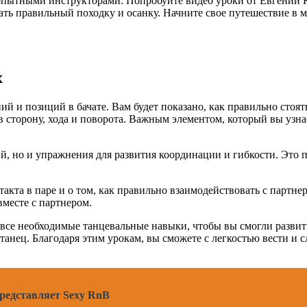
неопытными инструкторами. Попробуйте видео уроки от Евгении 
тать правильный походку и осанку. Начните свое путешествие в
х
 и позиций в бачате. Вам будет показано, как правильно стоять
 сторону, хода и поворота. Важным элементом, который вы узнае
ий, но и упражнения для развития координации и гибкости. Это
кта в паре и о том, как правильно взаимодействовать с партнер
вместе с партнером.
се необходимые танцевальные навыки, чтобы вы смогли развить 
нец. Благодаря этим урокам, вы сможете с легкостью вести и сл
представляет Sexy RnB