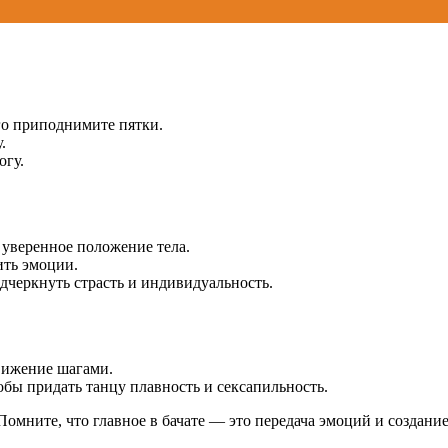
го приподнимите пятки.
.
огу.
 уверенное положение тела.
ить эмоции.
дчеркнуть страсть и индивидуальность.
вижение шагами.
бы придать танцу плавность и сексапильность.
омните, что главное в бачате — это передача эмоций и создание