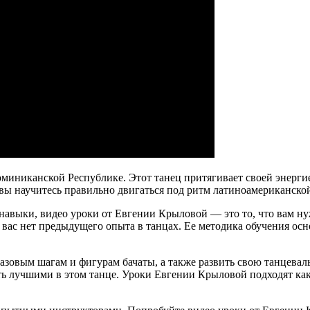
оминиканской Республике. Этот танец притягивает своей энерги
вы научитесь правильно двигаться под ритм латиноамериканско
и навыки, видео уроки от Евгении Крыловой — это то, что вам 
 у вас нет предыдущего опыта в танцах. Ее методика обучения о
азовым шагам и фигурам бачаты, а также развить свою танцевал
ть лучшими в этом танце. Уроки Евгении Крыловой подходят как