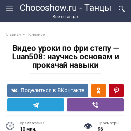
Перейти
Chocoshow.ru - Танцы
к
контенту
Все о танцах
Главная
»
Полезное
Видео уроки по фри степу —
Luan508: научись основам и
прокачай навыки
Поделиться в ВКонтакте
Время чтения
Просмотры
10 мин.
96